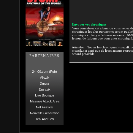
Envoyer vos chroniques
Vous connaissez cet album ou vous venez de l
chroniques les plus pertinentes seront publi
har
chronique à Harry à l'adresse suivante :
le nom de l'album que vous avez chroniqué.
Attention : Toutes les chroniques i-muzzik.net
muzzik.net ainsi que de leurs auteurs respectif
accord préalable.
PARTENAIRES
24h00.com (Pub)
Allozik
Dmute
Easyzik
Live Boutique
Massive Attack Area
Net Festival
Nouvelle Generation
Real And Smil