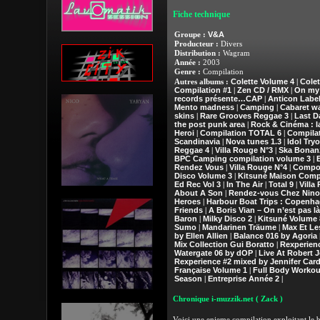
Fiche technique
V&A
Groupe :
Producteur :
Divers
Distribution :
Wagram
Année :
2003
Genre :
Compilation
Colette Volume 4
Colet
Autres albums :
|
Compilation #1
Zen CD / RMX
On my 
|
|
records présente…CAP
Anticon Label
|
Mento madness
Camping
Cabaret wa
|
|
skins
Rare Grooves Reggae 3
Last D
|
|
the post punk area
Rock & Cinéma : l
|
Heroi
Compilation TOTAL 6
Compila
|
|
Scandinavia
Nova tunes 1.3
Idol Tryo
|
|
Reggae 4
Villa Rouge N°3
Ska Bonan
|
|
BPC Camping compilation volume 3
|
Rendez Vous
Villa Rouge N°4
Compos
|
|
Disco Volume 3
Kitsuné Maison Compi
|
Ed Rec Vol 3
In The Air
Total 9
Villa
|
|
|
About A Son
Rendez-vous Chez Nino
|
Heroes
Harbour Boat Trips : Copenha
|
Friends
A Boris Vian – On n’est pas là
|
Baron
Milky Disco 2
Kitsuné Volume 
|
|
Sumo
Mandarinen Träume
Max Et Le
|
|
by Ellen Allien
Balance 016 by Agoria
|
Mix Collection Gui Boratto
Rexperien
|
Watergate 06 by dOP
Live At Robert 
|
Rexperience #2 mixed by Jennifer Card
Française Volume 1
Full Body Workout
|
Season
Entreprise Année 2
|
|
Chronique i-muzzik.net
( Zack )
Voici une enieme compilation exploitant le b