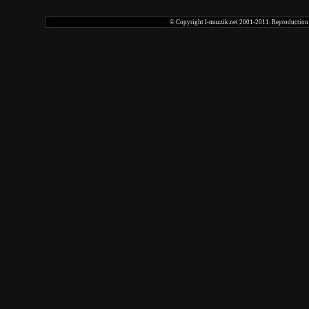
© Copyright I-muzzik.net 2001-2011. Reproduction tot