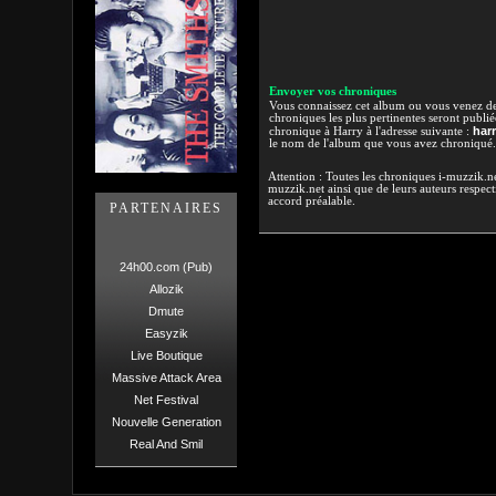
Envoyer vos chroniques
Vous connaissez cet album ou vous venez de l
chroniques les plus pertinentes seront publi
har
chronique à Harry à l'adresse suivante :
le nom de l'album que vous avez chroniqué.
Attention : Toutes les chroniques i-muzzik.net
muzzik.net ainsi que de leurs auteurs respectif
accord préalable.
PARTENAIRES
24h00.com (Pub)
Allozik
Dmute
Easyzik
Live Boutique
Massive Attack Area
Net Festival
Nouvelle Generation
Real And Smil