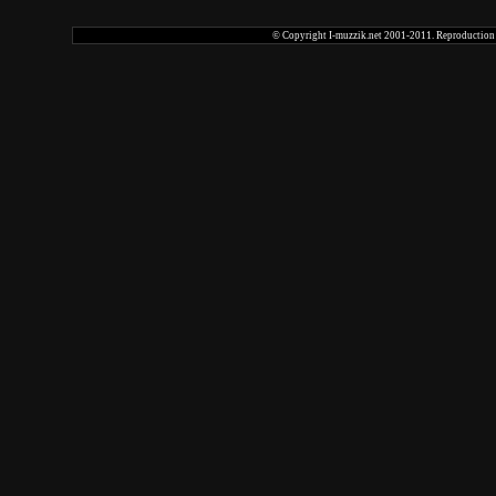
© Copyright I-muzzik.net 2001-2011. Reproduction tot