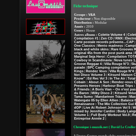
Fiche technique
V&A
Groupe :
Producteur :
Non disponible
Distribution :
Modular
Année :
2010
Genre :
House
Colette Volume 4
Colet
Autres albums :
|
Compilation #1
Zen CD / RMX
Electr
|
|
Carte postale records présente…CAP
|
One Classics
Mento madness
Campi
|
|
black and white skins
Rare Grooves 
|
original 45s from the post punk area
|
Marginal Seja Heroi
Compilation TOT
|
Cowboy in Scandinavia
Nova tunes 1.
|
Groove Reggae 4
Villa Rouge N°3
Sk
|
|
parade
BPC Camping compilation vo
|
Kings
Rendez Vous
Villa Rouge N°4
|
|
Not Disco Volume 3
Kitsuné Maison C
|
Know"
Ed Rec Vol 3
In The Air
Total
|
|
|
Cobain : About A Son
Rendez-vous C
|
Presents Heroes
Harbour Boat Trips 
|
& Friends
A Boris Vian – On n’est pas
|
du Baron
Milky Disco 2
Kitsuné Volu
|
|
Tama Sumo
Mandarinen Träume
Max
|
|
Watergate 05 by Ellen Allien
Balance 0
|
Renaissance : The Mix Collection Gui 
dOP
Live At Robert Johnson Vol 5
Wa
|
|
mixed by Jennifer Cardini
Body Langu
|
Volume 1
Full Body Workout Vol.9
Re
|
|
Entreprise Année 2
|
Chronique i-muzzik.net
( David Le Croller
A l'instar d'autres grands clubs européens (c