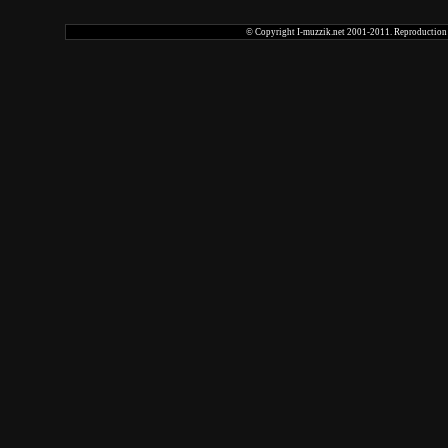
© Copyright I-muzzik.net 2001-2011. Reproduction tot