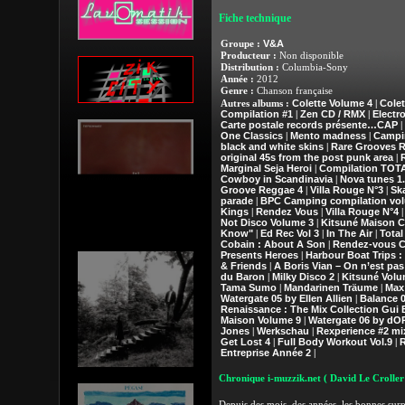
Fiche technique
V&A
Groupe :
Producteur :
Non disponible
Distribution :
Columbia-Sony
Année :
2012
Genre :
Chanson française
Colette Volume 4
Colet
Autres albums :
|
Compilation #1
Zen CD / RMX
Electr
|
|
Carte postale records présente…CAP
|
One Classics
Mento madness
Campi
|
|
black and white skins
Rare Grooves 
|
original 45s from the post punk area
|
Marginal Seja Heroi
Compilation TOT
|
Cowboy in Scandinavia
Nova tunes 1.
|
Groove Reggae 4
Villa Rouge N°3
Sk
|
|
parade
BPC Camping compilation vo
|
Kings
Rendez Vous
Villa Rouge N°4
|
|
Not Disco Volume 3
Kitsuné Maison C
|
Know"
Ed Rec Vol 3
In The Air
Total
|
|
|
Cobain : About A Son
Rendez-vous C
|
Presents Heroes
Harbour Boat Trips 
|
& Friends
A Boris Vian – On n’est pas
|
du Baron
Milky Disco 2
Kitsuné Volu
|
|
Tama Sumo
Mandarinen Träume
Max
|
|
Watergate 05 by Ellen Allien
Balance 0
|
Renaissance : The Mix Collection Gui 
Maison Volume 9
Watergate 06 by dO
|
Jones
Werkschau
Rexperience #2 mix
|
|
Get Lost 4
Full Body Workout Vol.9
R
|
|
Entreprise Année 2
|
Chronique i-muzzik.net
( David Le Croller
Depuis des mois, des années, les bonnes surp