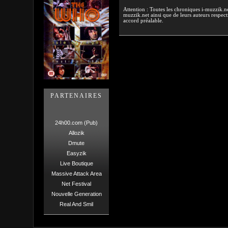
Attention : Toutes les chroniques i-muzzik.net
muzzik.net ainsi que de leurs auteurs respectif
accord préalable.
PARTENAIRES
24h00.com (Pub)
Allozik
Dmute
Easyzik
Live Boutique
Massive Attack Area
Net Festival
Nouvelle Generation
Real And Smil