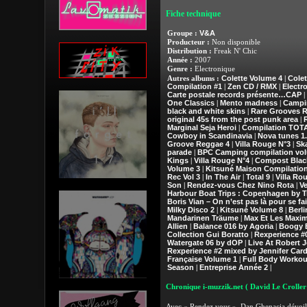
Fiche technique
V&A
Groupe :
Producteur :
Non disponible
Distribution :
Freak N' Chic
Année :
2007
Genre :
Electronique
Colette Volume 4
Colet
Autres albums :
|
Compilation #1
Zen CD / RMX
Electr
|
|
Carte postale records présente…CAP
|
One Classics
Mento madness
Campi
|
|
black and white skins
Rare Grooves 
|
original 45s from the post punk area
|
Marginal Seja Heroi
Compilation TOT
|
Cowboy in Scandinavia
Nova tunes 1.
|
Groove Reggae 4
Villa Rouge N°3
Sk
|
|
parade
BPC Camping compilation vo
|
Kings
Villa Rouge N°4
Compost Black
|
|
Volume 3
Kitsuné Maison Compilation
|
Rec Vol 3
In The Air
Total 9
Villa Ro
|
|
|
Son
Rendez-vous Chez Nino Rota
Ve
|
|
Harbour Boat Trips : Copenhagen by T
Boris Vian – On n’est pas là pour se fa
Milky Disco 2
Kitsuné Volume 8
Berli
|
|
Mandarinen Träume
Max Et Les Maxi
|
Allien
Balance 016 by Agoria
Boogy B
|
|
Collection Gui Boratto
Rexperience #
|
Watergate 06 by dOP
Live At Robert 
|
Rexperience #2 mixed by Jennifer Card
Française Volume 1
Full Body Workout
|
Season
Entreprise Année 2
|
|
Chronique i-muzzik.net
( David Le Croller
Avec « Rendez vous », Dan Ghenacia dévoile un