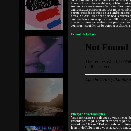
Freak’n’Chic. Dès ces débuts, le label s’est 
Au cours de ces années d’activité, l’homme a
enthousiastes et heureuses. Des noms et même
beaux jours des soirées de la planète entièr
Freak’n’Chic l’un de ses plus beaux succès 
comme Jamie Jones qui sort en 2006 son prem
joie et propose un rendez vous personnalisé 
commun : souffler les bougies et souhaiter un
Extrait de l'album
Envoyer vos chroniques
Vous connaissez cet album ou vous venez de l
chroniques les plus pertinentes seront publi
har
chronique à Harry à l'adresse suivante :
le nom de l'album que vous avez chroniqué.