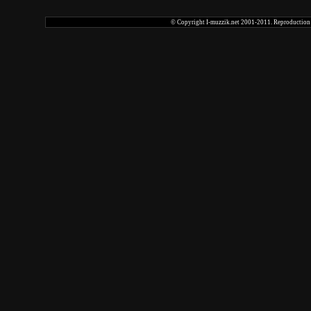
© Copyright I-muzzik.net 2001-2011. Reproduction tot