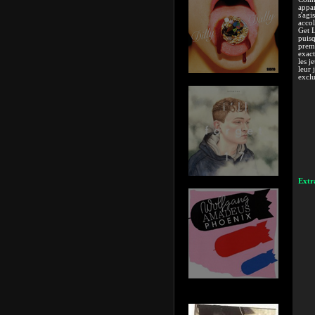
appar
s'agi
accol
Get L
puisq
premi
exact
les j
leur 
exclu
Extra