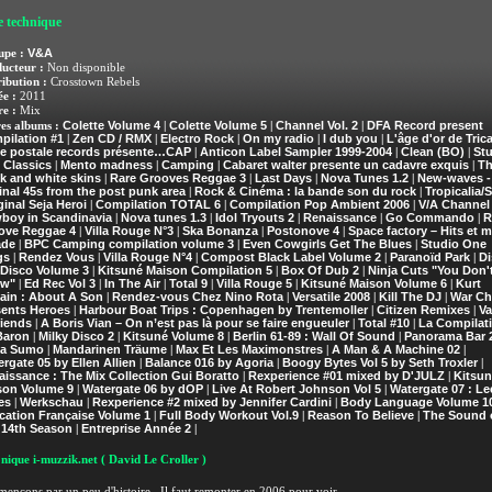
e technique
V&A
upe :
ucteur :
Non disponible
ribution :
Crosstown Rebels
e :
2011
e :
Mix
Colette Volume 4
Colette Volume 5
Channel Vol. 2
DFA Record present
es albums :
|
|
|
pilation #1
Zen CD / RMX
Electro Rock
On my radio
I dub you
L'âge d'or de Trica
|
|
|
|
|
te postale records présente…CAP
Anticon Label Sampler 1999-2004
Clean (BO)
Stu
|
|
|
 Classics
Mento madness
Camping
Cabaret walter presente un cadavre exquis
Th
|
|
|
|
k and white skins
Rare Grooves Reggae 3
Last Days
Nova Tunes 1.2
New-waves -
|
|
|
|
inal 45s from the post punk area
Rock & Cinéma : la bande son du rock
Tropicalia/S
|
|
inal Seja Heroi
Compilation TOTAL 6
Compilation Pop Ambient 2006
V/A Channel
|
|
|
boy in Scandinavia
Nova tunes 1.3
Idol Tryouts 2
Renaissance
Go Commando
R
|
|
|
|
|
ove Reggae 4
Villa Rouge N°3
Ska Bonanza
Postonove 4
Space factory – Hits et m
|
|
|
|
ade
BPC Camping compilation volume 3
Even Cowgirls Get The Blues
Studio One
|
|
|
gs
Rendez Vous
Villa Rouge N°4
Compost Black Label Volume 2
Paranoïd Park
Di
|
|
|
|
|
 Disco Volume 3
Kitsuné Maison Compilation 5
Box Of Dub 2
Ninja Cuts "You Don'
|
|
|
w"
Ed Rec Vol 3
In The Air
Total 9
Villa Rouge 5
Kitsuné Maison Volume 6
Kurt
|
|
|
|
|
|
ain : About A Son
Rendez-vous Chez Nino Rota
Versatile 2008
Kill The DJ
War Ch
|
|
|
|
sents Heroes
Harbour Boat Trips : Copenhagen by Trentemoller
Citizen Remixes
Va
|
|
|
riends
A Boris Vian – On n’est pas là pour se faire engueuler
Total #10
La Compilat
|
|
|
Baron
Milky Disco 2
Kitsuné Volume 8
Berlin 61-89 : Wall Of Sound
Panorama Bar 2
|
|
|
|
a Sumo
Mandarinen Träume
Max Et Les Maximonstres
A Man & A Machine 02
|
|
|
|
rgate 05 by Ellen Allien
Balance 016 by Agoria
Boogy Bytes Vol 5 by Seth Troxler
|
|
|
issance : The Mix Collection Gui Boratto
Rexperience #01 mixed by D'JULZ
Kitsun
|
|
son Volume 9
Watergate 06 by dOP
Live At Robert Johnson Vol 5
Watergate 07 : Le
|
|
|
es
Werkschau
Rexperience #2 mixed by Jennifer Cardini
Body Language Volume 1
|
|
|
cation Française Volume 1
Full Body Workout Vol.9
Reason To Believe
The Sound 
|
|
|
 14th Season
Entreprise Année 2
|
|
nique i-muzzik.net
( David Le Croller )
nçons par un peu d'histoire...Il faut remonter en 2006 pour voir