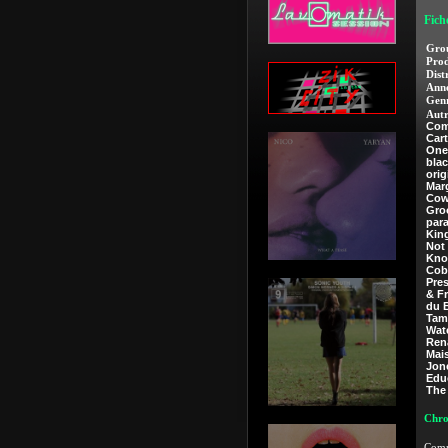
Fich
Gro
Prod
Dist
Anné
Genr
Autr
Com
Car
One
blac
orig
Marg
Cow
Gro
par
Kin
Not
Kno
Cob
Pre
& F
du 
Tam
Wate
Rena
Mai
Jon
Edu
The
Chro
Comme