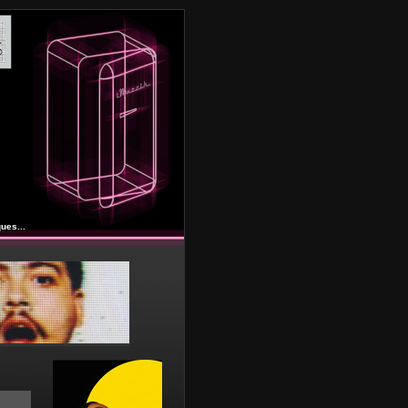
ues...