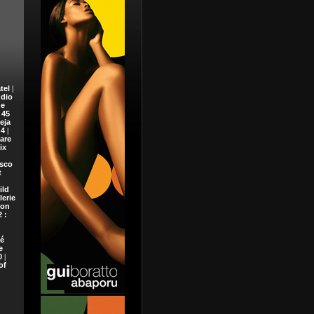
tel
|
dio
e
 45
eja
 4
|
are
ix
sco
t
ild
lerie
ion
 :
é
e
0
|
of