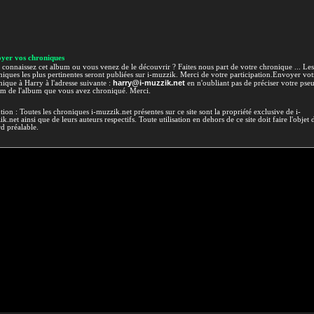
yer vos chroniques
connaissez cet album ou vous venez de le découvrir ? Faites nous part de votre chronique ... Les
iques les plus pertinentes seront publiées sur i-muzzik. Merci de votre participation.Envoyer vot
harry@i-muzzik.net
ique à Harry à l'adresse suivante :
en n'oubliant pas de préciser votre pse
om de l'album que vous avez chroniqué. Merci.
tion : Toutes les chroniques i-muzzik.net présentes sur ce site sont la propriété exclusive de i-
k.net ainsi que de leurs auteurs respectifs. Toute utilisation en dehors de ce site doit faire l'objet 
d préalable.