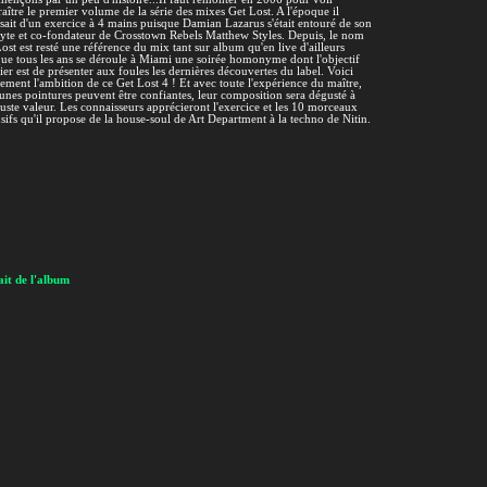
aître le premier volume de la série des mixes Get Lost. A l'époque il
ssait d'un exercice à 4 mains puisque Damian Lazarus s'était entouré de son
yte et co-fondateur de Crosstown Rebels Matthew Styles. Depuis, le nom
ost est resté une référence du mix tant sur album qu'en live d'ailleurs
ue tous les ans se déroule à Miami une soirée homonyme dont l'objectif
er est de présenter aux foules les dernières découvertes du label. Voici
ement l'ambition de ce Get Lost 4 ! Et avec toute l'expérience du maître,
eunes pointures peuvent être confiantes, leur composition sera dégusté à
juste valeur. Les connaisseurs apprécieront l'exercice et les 10 morceaux
sifs qu'il propose de la house-soul de Art Department à la techno de Nitin.
it de l'album