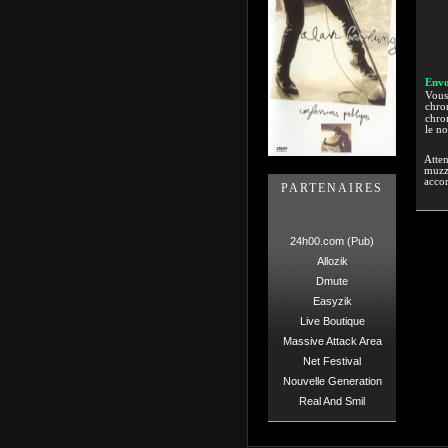
Envo
Vous 
chron
chron
le n
Atten
muzzi
accor
PARTENAIRES
24h00.com (Pub)
Allozik
Dmute
Easyzik
Live Boutique
Massive Attack Area
Net Festival
Nouvelle Generation
Real And Smil