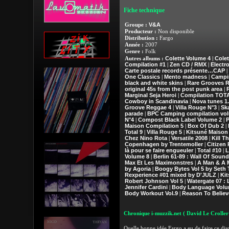
Fiche technique
V&A
Groupe :
Producteur :
Non disponible
Distribution :
Fargo
Année :
2007
Genre :
Folk
Colette Volume 4
Colet
Autres albums :
|
Compilation #1
Zen CD / RMX
Electr
|
|
Carte postale records présente…CAP
|
One Classics
Mento madness
Campi
|
|
black and white skins
Rare Grooves 
|
original 45s from the post punk area
|
Marginal Seja Heroi
Compilation TOT
|
Cowboy in Scandinavia
Nova tunes 1.
|
Groove Reggae 4
Villa Rouge N°3
Sk
|
|
parade
BPC Camping compilation vo
|
N°4
Compost Black Label Volume 2
P
|
|
Maison Compilation 5
Box Of Dub 2
|
|
Total 9
Villa Rouge 5
Kitsuné Maison
|
|
Chez Nino Rota
Versatile 2008
Kill T
|
|
Copenhagen by Trentemoller
Citizen
|
là pour se faire engueuler
Total #10
L
|
|
Volume 8
Berlin 61-89 : Wall Of Sound
|
Max Et Les Maximonstres
A Man & A 
|
by Agoria
Boogy Bytes Vol 5 by Seth 
|
Rexperience #01 mixed by D'JULZ
Kit
|
Robert Johnson Vol 5
Watergate 07 : 
|
Jennifer Cardini
Body Language Volu
|
Body Workout Vol.9
Reason To Believ
|
Chronique i-muzzik.net
( David Le Croller
Quelle bonne idée Fargo a eu de faire ce disq