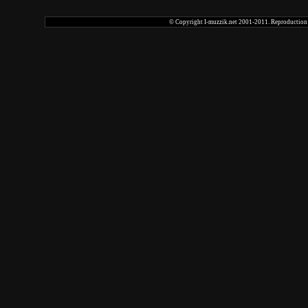
© Copyright I-muzzik.net 2001-2011. Reproduction tot