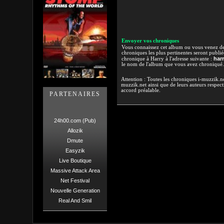
Envoyer vos chroniques
Vous connaissez cet album ou vous venez de l
chroniques les plus pertinentes seront publi
har
chronique à Harry à l'adresse suivante :
le nom de l'album que vous avez chroniqué.
Attention : Toutes les chroniques i-muzzik.net
muzzik.net ainsi que de leurs auteurs respectif
accord préalable.
PARTENAIRES
24h00.com (Pub)
Allozik
Dmute
Easyzik
Live Boutique
Massive Attack Area
Net Festival
Nouvelle Generation
Real And Smil